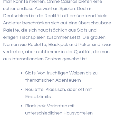
Man könnte meinen, Online Casinos bieten eine
schier endlose Auswahl an Spielen. Doch in
Deutschland ist die Realität oft ernüchternd. Viele
Anbieter beschränken sich auf eine überschaubare
Palette, die sich hauptsächlich aus Slots und
einigen Tischspielen zusammensetzt. Die großen
Namen wie Roulette, Blackjack und Poker sind zwar
vertreten, aber nicht immer in der Qualität, die man
aus internationalen Casinos gewohnt ist.
Slots: Von fruchtigen Walzen bis zu
thematischen Abenteuern
Roulette: Klassisch, aber oft mit
Einsatzlimits
Blackjack: Varianten mit
unterschiedlichen Hausvorteilen