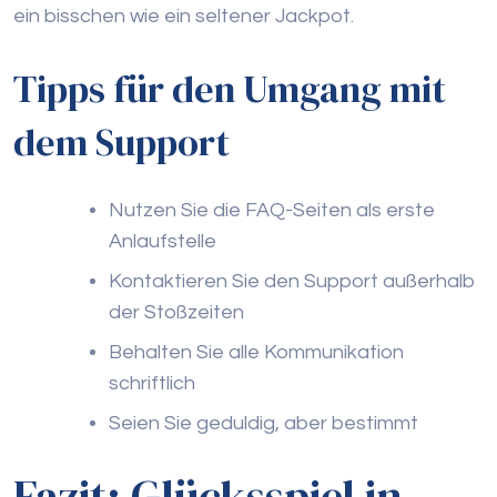
ein bisschen wie ein seltener Jackpot.
Tipps für den Umgang mit
dem Support
Nutzen Sie die FAQ-Seiten als erste
Anlaufstelle
Kontaktieren Sie den Support außerhalb
der Stoßzeiten
Behalten Sie alle Kommunikation
schriftlich
Seien Sie geduldig, aber bestimmt
Fazit: Glücksspiel in