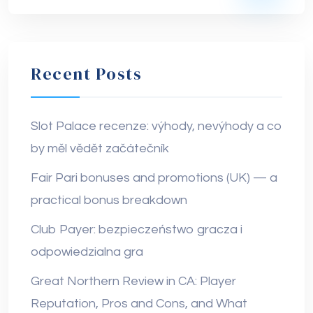
Recent Posts
Slot Palace recenze: výhody, nevýhody a co
by měl vědět začátečník
Fair Pari bonuses and promotions (UK) — a
practical bonus breakdown
Club Payer: bezpieczeństwo gracza i
odpowiedzialna gra
Great Northern Review in CA: Player
Reputation, Pros and Cons, and What