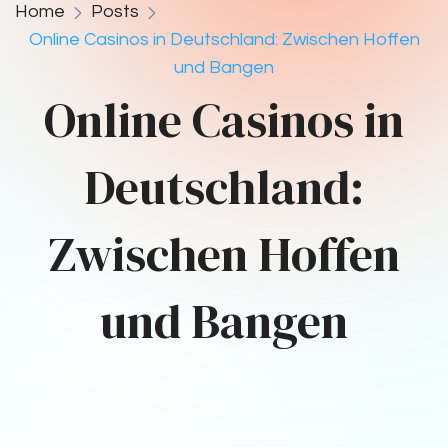
Home
Posts
Online Casinos in Deutschland: Zwischen Hoffen
und Bangen
Online Casinos in
Deutschland:
Zwischen Hoffen
und Bangen