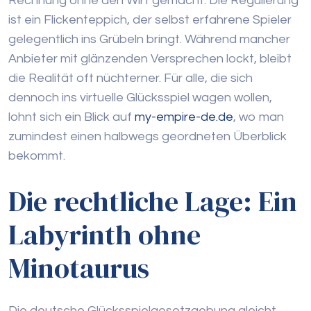
Rechnung ohne den Wirt gemacht. Die Regulierung
ist ein Flickenteppich, der selbst erfahrene Spieler
gelegentlich ins Grübeln bringt. Während mancher
Anbieter mit glänzenden Versprechen lockt, bleibt
die Realität oft nüchterner. Für alle, die sich
dennoch ins virtuelle Glücksspiel wagen wollen,
lohnt sich ein Blick auf
my-empire-de.de
, wo man
zumindest einen halbwegs geordneten Überblick
bekommt.
Die rechtliche Lage: Ein
Labyrinth ohne
Minotaurus
Die deutsche Glücksspielgesetzgebung gleicht