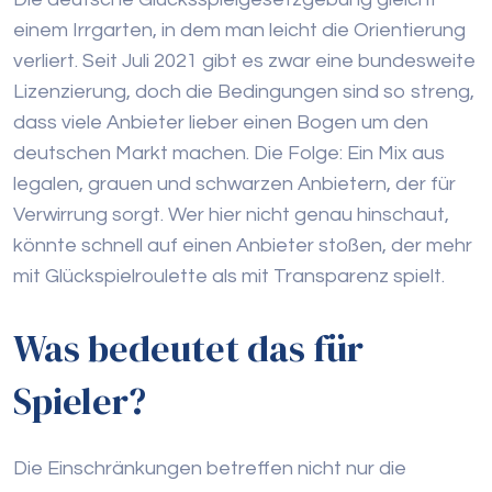
einem Irrgarten, in dem man leicht die Orientierung
verliert. Seit Juli 2021 gibt es zwar eine bundesweite
Lizenzierung, doch die Bedingungen sind so streng,
dass viele Anbieter lieber einen Bogen um den
deutschen Markt machen. Die Folge: Ein Mix aus
legalen, grauen und schwarzen Anbietern, der für
Verwirrung sorgt. Wer hier nicht genau hinschaut,
könnte schnell auf einen Anbieter stoßen, der mehr
mit Glückspielroulette als mit Transparenz spielt.
Was bedeutet das für
Spieler?
Die Einschränkungen betreffen nicht nur die