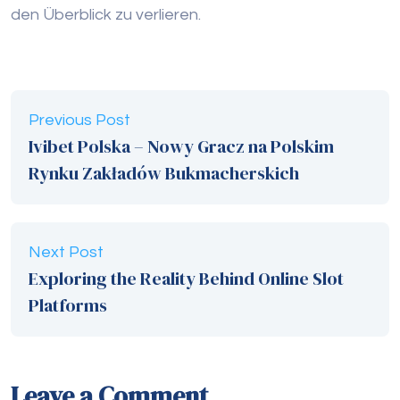
den Überblick zu verlieren.
Previous Post
Ivibet Polska – Nowy Gracz na Polskim
Rynku Zakładów Bukmacherskich
Next Post
Exploring the Reality Behind Online Slot
Platforms
Leave a Comment