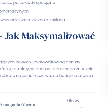
 meczu po zakłady specjalne
kombinacyjnych
wcześniejsze rozliczenie zakładu
 – Jak Maksymalizować
ających nowych użytkowników są bonusy
 oferuje atrakcyjne bonusy, które mogą znacznie
 obrotu są jasne i uczciwe, co buduje zaufanie i
Okres
ymagania Obrotu