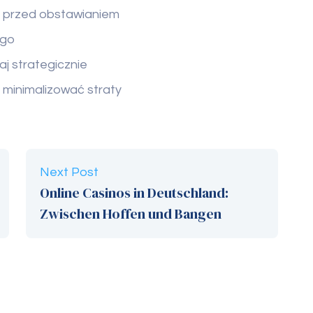
yn przed obstawianiem
 go
aj strategicznie
y minimalizować straty
Next Post
Online Casinos in Deutschland:
Zwischen Hoffen und Bangen