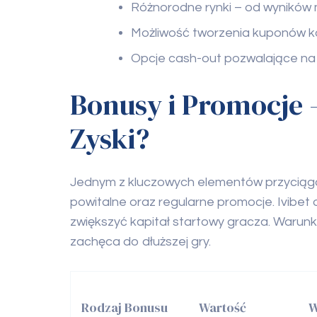
Różnorodne rynki – od wyników
Możliwość tworzenia kuponów 
Opcje cash-out pozwalające na 
Bonusy i Promocje
Zyski?
Jednym z kluczowych elementów przyciąg
powitalne oraz regularne promocje. Ivibet
zwiększyć kapitał startowy gracza. Warunki
zachęca do dłuższej gry.
Rodzaj Bonusu
Wartość
W