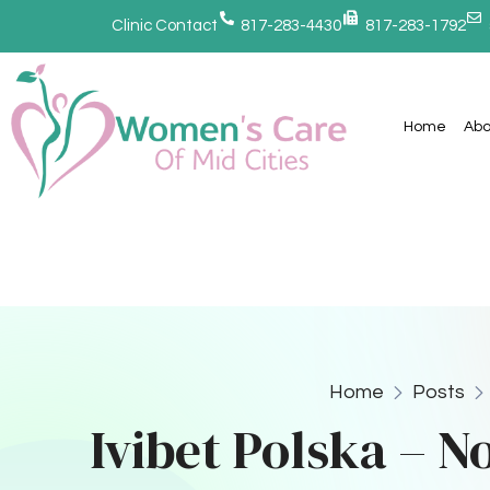
Clinic Contact
817-283-4430
817-283-1792
Home
Abo
Home
Posts
Ivibet Polska – 