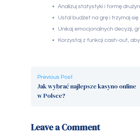
Analizuj statystyki i formę druż
Ustal budżet na grę i trzymaj się
Unikaj emocjonalnych decyzji, gr
Korzystaj z funkcji cash-out, ab
Previous Post
Jak wybrać najlepsze kasyno online
w Polsce?
Leave a Comment