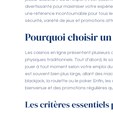
divertissante pour maximiser votre expéri
une référence incontournable pour tous le
sécurité, variété de jeux et promotions att
Pourquoi choisir un
Les casinos en ligne présentent plusieurs
physiques traditionnels. Tout d’abord, ils 
jouer à tout moment selon votre emploi du 
est souvent bien plus large, allant des ma
blackjack, la roulette ou le poker. Enfin, l
bienvenue et des promotions régulières q
Les critères essentiels