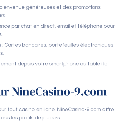
 bienvenue généreuses et des promotions
rs.
nce par chat en direct, email et téléphone pour
s.
 :
Cartes bancaires, portefeuilles électroniques
s.
lement depuis votre smartphone ou tablette
sur NineCasino-9.com
ur tout casino en ligne. NineCasino-9.com offre
us les profils de joueurs :