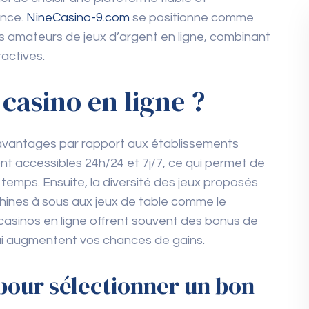
ence.
NineCasino-9.com
se positionne comme
s amateurs de jeux d’argent en ligne, combinant
ractives.
 casino en ligne ?
 avantages par rapport aux établissements
sont accessibles 24h/24 et 7j/7, ce qui permet de
temps. Ensuite, la diversité des jeux proposés
chines à sous aux jeux de table comme le
es casinos en ligne offrent souvent des bonus de
ui augmentent vos chances de gains.
 pour sélectionner un bon