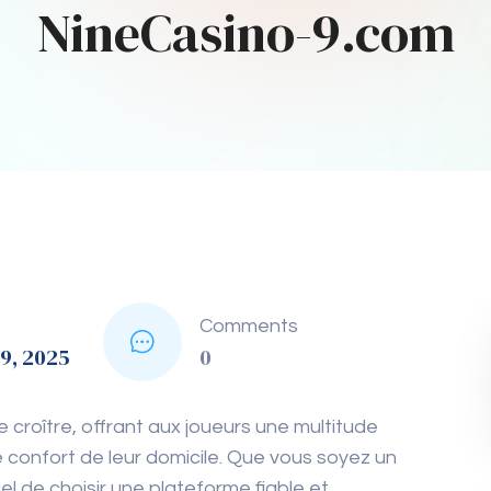
NineCasino-9.com
Comments
9, 2025
0
croître, offrant aux joueurs une multitude
e confort de leur domicile. Que vous soyez un
el de choisir une plateforme fiable et