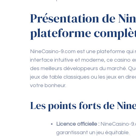
Présentation de Ni
plateforme complète
NineCasino-9.com est une plateforme qui 
interface intuitive et moderne, ce casino 
des meilleurs développeurs du marché. Que
jeux de table classiques ou les jeux en di
votre bonheur.
Les points forts de Ni
Licence officielle :
NineCasino-9.
garantissant un jeu équitable.