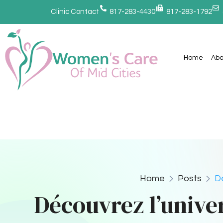
Clinic Contact
817-283-4430
817-283-1792
Home
Abo
Home
Posts
Dé
Découvrez l’unive