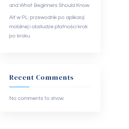
and What Beginners Should Know
Alf w PL: przewodnik po aplikacji
mobilnej i obsłudze płatności krok
po kroku
Recent Comments
No comments to show.