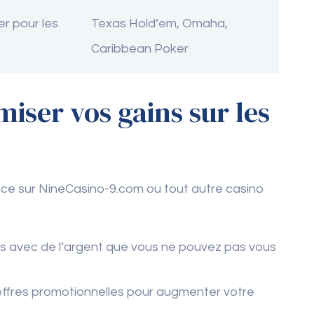
er pour les
Texas Hold’em, Omaha,
Caribbean Poker
iser vos gains sur les
nce sur NineCasino-9.com ou tout autre casino
s avec de l’argent que vous ne pouvez pas vous
 offres promotionnelles pour augmenter votre