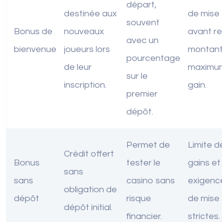
départ,
destinée aux
de mise
souvent
Bonus de
nouveaux
avant ret
avec un
bienvenue
joueurs lors
montan
pourcentage
de leur
maximu
sur le
inscription.
gain.
premier
dépôt.
Permet de
Limite d
Crédit offert
Bonus
tester le
gains et
sans
sans
casino sans
exigenc
obligation de
dépôt
risque
de mise
dépôt initial.
financier.
strictes.