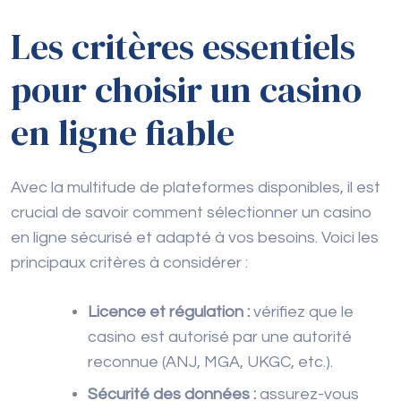
Les critères essentiels
pour choisir un casino
en ligne fiable
Avec la multitude de plateformes disponibles, il est
crucial de savoir comment sélectionner un casino
en ligne sécurisé et adapté à vos besoins. Voici les
principaux critères à considérer :
Licence et régulation :
vérifiez que le
casino est autorisé par une autorité
reconnue (ANJ, MGA, UKGC, etc.).
Sécurité des données :
assurez-vous