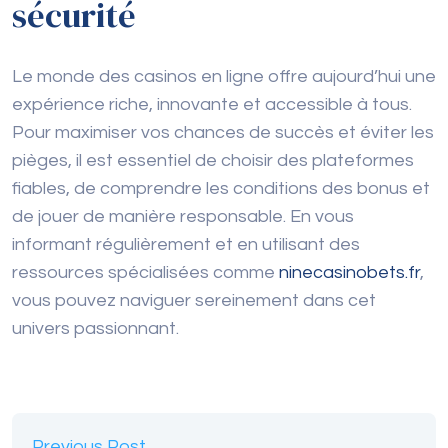
sécurité
Le monde des casinos en ligne offre aujourd’hui une
expérience riche, innovante et accessible à tous.
Pour maximiser vos chances de succès et éviter les
pièges, il est essentiel de choisir des plateformes
fiables, de comprendre les conditions des bonus et
de jouer de manière responsable. En vous
informant régulièrement et en utilisant des
ressources spécialisées comme
ninecasinobets.fr
,
vous pouvez naviguer sereinement dans cet
univers passionnant.
Previous Post