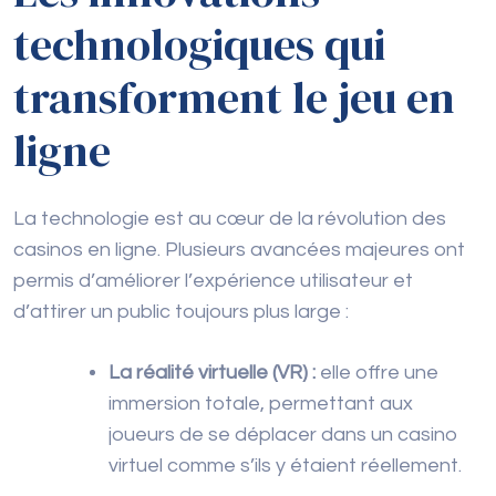
technologiques qui
transforment le jeu en
ligne
La technologie est au cœur de la révolution des
casinos en ligne. Plusieurs avancées majeures ont
permis d’améliorer l’expérience utilisateur et
d’attirer un public toujours plus large :
La réalité virtuelle (VR) :
elle offre une
immersion totale, permettant aux
joueurs de se déplacer dans un casino
virtuel comme s’ils y étaient réellement.