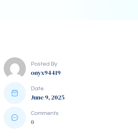
Posted By
onyx94419
Date
June 9, 2025
Comments
0