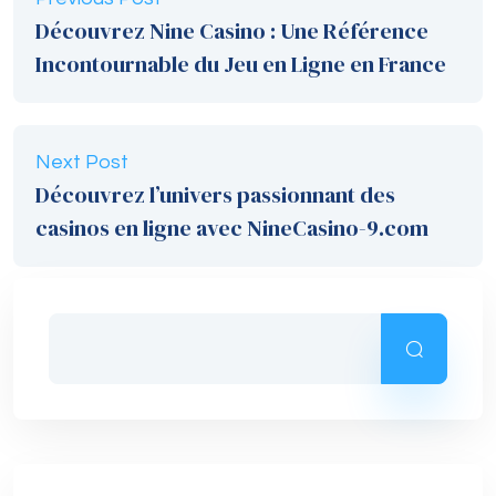
Découvrez Nine Casino : Une Référence
Incontournable du Jeu en Ligne en France
Next Post
Découvrez l’univers passionnant des
casinos en ligne avec NineCasino-9.com