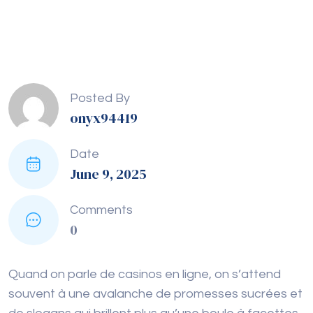
Posted By
onyx94419
Date
June 9, 2025
Comments
0
Quand on parle de casinos en ligne, on s’attend
souvent à une avalanche de promesses sucrées et