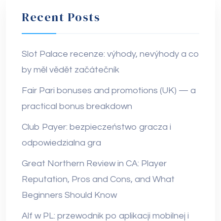
Recent Posts
Slot Palace recenze: výhody, nevýhody a co
by měl vědět začátečník
Fair Pari bonuses and promotions (UK) — a
practical bonus breakdown
Club Payer: bezpieczeństwo gracza i
odpowiedzialna gra
Great Northern Review in CA: Player
Reputation, Pros and Cons, and What
Beginners Should Know
Alf w PL: przewodnik po aplikacji mobilnej i