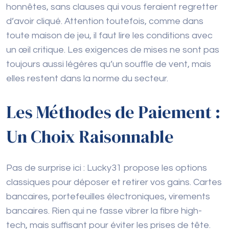
honnêtes, sans clauses qui vous feraient regretter
d’avoir cliqué. Attention toutefois, comme dans
toute maison de jeu, il faut lire les conditions avec
un œil critique. Les exigences de mises ne sont pas
toujours aussi légères qu’un souffle de vent, mais
elles restent dans la norme du secteur.
Les Méthodes de Paiement :
Un Choix Raisonnable
Pas de surprise ici : Lucky31 propose les options
classiques pour déposer et retirer vos gains. Cartes
bancaires, portefeuilles électroniques, virements
bancaires. Rien qui ne fasse vibrer la fibre high-
tech, mais suffisant pour éviter les prises de tête.