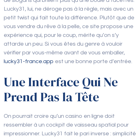
de slogans qui brillent plus qu’une boule à facettes.
Lucky31, lui, ne déroge pas à la règle, mais avec un
petit twist qui fait toute la différence. Plutôt que de
vous vendre du rêve à la pelle, ce site propose une
expérience qui, pour le coup, mérite qu’on s’y
attarde un peu. Si vous êtes du genre à vouloir
vérifier par vous-même avant de vous emballer,
lucky31-france.app
est une bonne porte d’entrée.
Une Interface Qui Ne
Prend Pas la Tête
On pourrait croire qu’un casino en ligne doit
ressembler à un cockpit de vaisseau spatial pour
impressionner. Lucky31 fait le pari inverse : simplicité