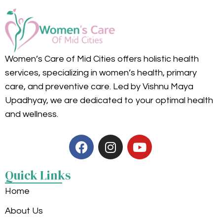
Women’s Care of Mid Cities offers holistic health
services, specializing in women’s health, primary
care, and preventive care. Led by Vishnu Maya
Upadhyay, we are dedicated to your optimal health
and wellness.
Quick Links
Home
About Us