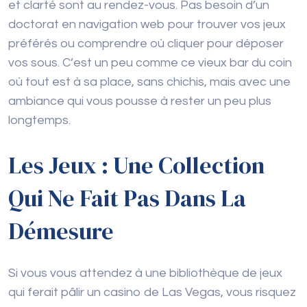
et clarté sont au rendez-vous. Pas besoin d’un
doctorat en navigation web pour trouver vos jeux
préférés ou comprendre où cliquer pour déposer
vos sous. C’est un peu comme ce vieux bar du coin
où tout est à sa place, sans chichis, mais avec une
ambiance qui vous pousse à rester un peu plus
longtemps.
Les Jeux : Une Collection
Qui Ne Fait Pas Dans La
Démesure
Si vous vous attendez à une bibliothèque de jeux
qui ferait pâlir un casino de Las Vegas, vous risquez