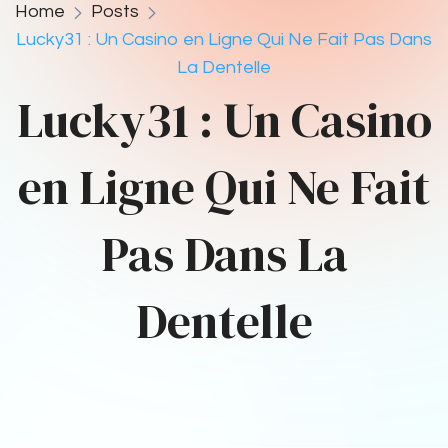
Home
Posts
Lucky31 : Un Casino en Ligne Qui Ne Fait Pas Dans
La Dentelle
Lucky31 : Un Casino
en Ligne Qui Ne Fait
Pas Dans La
Dentelle