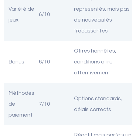
Variété de
représentés, mais pas
6/10
jeux
de nouveautés
fracassantes
Offres honnêtes,
Bonus
6/10
conditions à lire
attentivement
Méthodes
Options standards,
de
7/10
délais corrects
paiement
Réactif mais parfois un