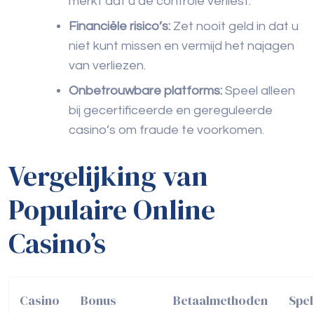
merkt dat u de controle verliest.
Financiële risico’s:
Zet nooit geld in dat u
niet kunt missen en vermijd het najagen
van verliezen.
Onbetrouwbare platforms:
Speel alleen
bij gecertificeerde en gereguleerde
casino’s om fraude te voorkomen.
Vergelijking van
Populaire Online
Casino’s
Casino
Bonus
Betaalmethoden
Spe