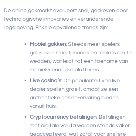
De online gokmarkt evolueert snel, gedreven door
technologische innovaties en veranderende
regelgeving. Enkele opvallende trends zijn:
Mobiel gokken:
Steeds meer spelers
gebruiken smartphones en tablets om te
wedden, wat leidt tot een toename van
mobielvriendelijke platforms.
Live casino’s:
De populariteit van live
dealer spellen groeit, omdat ze een
authentieke casino-ervaring bieden
vanuit huis.
Cryptocurrency betalingen:
Betalingen
met digitale valuta worden steeds vaker
geaccepteerd, wat zorgt voor snellere