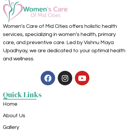
Women’s Care of Mid Cities offers holistic health
services, specializing in women’s health, primary
care, and preventive care. Led by Vishnu Maya
Upadhyay, we are dedicated to your optimal health
and wellness.
Quick Links
Home
About Us
Gallery