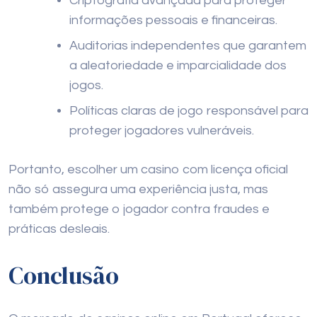
Criptografia avançada para proteger
informações pessoais e financeiras.
Auditorias independentes que garantem
a aleatoriedade e imparcialidade dos
jogos.
Políticas claras de jogo responsável para
proteger jogadores vulneráveis.
Portanto, escolher um casino com licença oficial
não só assegura uma experiência justa, mas
também protege o jogador contra fraudes e
práticas desleais.
Conclusão