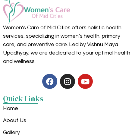
Women’s Care of Mid Cities offers holistic health
services, specializing in women’s health, primary
care, and preventive care. Led by Vishnu Maya
Upadhyay, we are dedicated to your optimal health
and wellness.
Quick Links
Home
About Us
Gallery