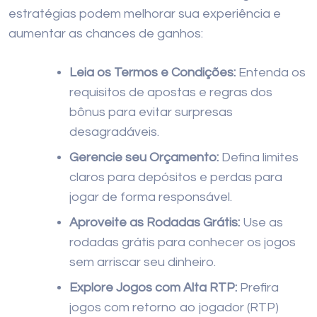
estratégias podem melhorar sua experiência e
aumentar as chances de ganhos:
Leia os Termos e Condições:
Entenda os
requisitos de apostas e regras dos
bônus para evitar surpresas
desagradáveis.
Gerencie seu Orçamento:
Defina limites
claros para depósitos e perdas para
jogar de forma responsável.
Aproveite as Rodadas Grátis:
Use as
rodadas grátis para conhecer os jogos
sem arriscar seu dinheiro.
Explore Jogos com Alta RTP:
Prefira
jogos com retorno ao jogador (RTP)