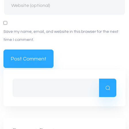
Save my name, email, and website in this browser for the next
time I comment.