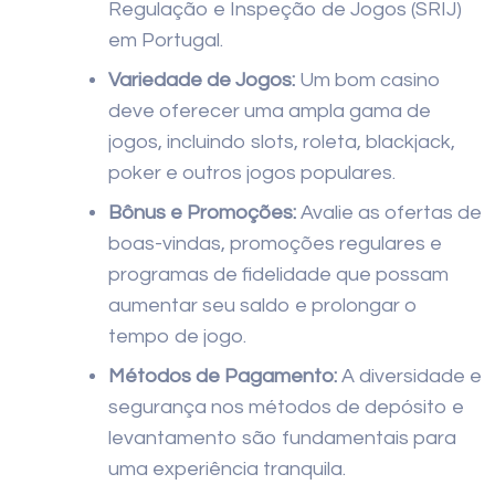
Regulação e Inspeção de Jogos (SRIJ)
em Portugal.
Variedade de Jogos:
Um bom casino
deve oferecer uma ampla gama de
jogos, incluindo slots, roleta, blackjack,
poker e outros jogos populares.
Bônus e Promoções:
Avalie as ofertas de
boas-vindas, promoções regulares e
programas de fidelidade que possam
aumentar seu saldo e prolongar o
tempo de jogo.
Métodos de Pagamento:
A diversidade e
segurança nos métodos de depósito e
levantamento são fundamentais para
uma experiência tranquila.