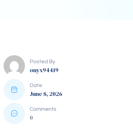
Posted By
onyx94419
Date
June 8, 2026
Comments
0