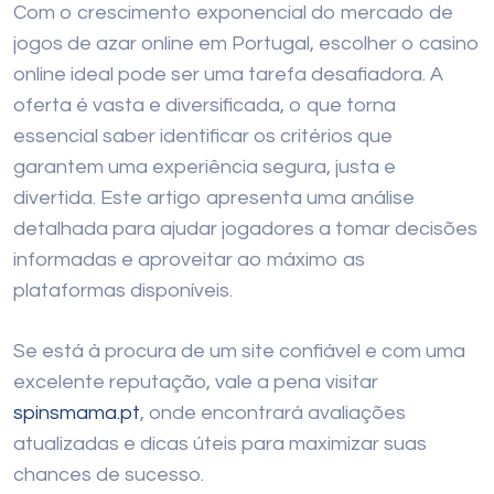
Com o crescimento exponencial do mercado de
jogos de azar online em Portugal, escolher o casino
online ideal pode ser uma tarefa desafiadora. A
oferta é vasta e diversificada, o que torna
essencial saber identificar os critérios que
garantem uma experiência segura, justa e
divertida. Este artigo apresenta uma análise
detalhada para ajudar jogadores a tomar decisões
informadas e aproveitar ao máximo as
plataformas disponíveis.
Se está à procura de um site confiável e com uma
excelente reputação, vale a pena visitar
spinsmama.pt
, onde encontrará avaliações
atualizadas e dicas úteis para maximizar suas
chances de sucesso.