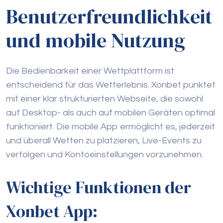
Benutzerfreundlichkeit
und mobile Nutzung
Die Bedienbarkeit einer Wettplattform ist
entscheidend für das Wetterlebnis. Xonbet punktet
mit einer klar strukturierten Webseite, die sowohl
auf Desktop- als auch auf mobilen Geräten optimal
funktioniert. Die mobile App ermöglicht es, jederzeit
und überall Wetten zu platzieren, Live-Events zu
verfolgen und Kontoeinstellungen vorzunehmen.
Wichtige Funktionen der
Xonbet App: