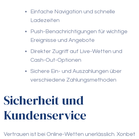
Einfache Navigation und schnelle
Ladezeiten
Push-Benachrichtigungen für wichtige
Ereignisse und Angebote
Direkter Zugriff auf Live-Wetten und
Cash-Out-Optionen
Sichere Ein- und Auszahlungen über
verschiedene Zahlungsmethoden
Sicherheit und
Kundenservice
Vertrauen ist bei Online-Wetten unerlässlich. Xonbet