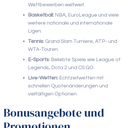
Wettbewerben weltweit.
Basketball:
NBA, EuroLeague und viele
weitere nationale und internationale
Ligen.
Tennis:
Grand Slam Turniere, ATP- und
WTA-Touren.
E-Sports:
Beliebte Spiele wie League of
Legends, Dota 2 und CS:GO.
Live-Wetten:
Echtzeitwetten mit
schnellen Quotenänderungen und
vielfältigen Optionen.
Bonusangebote und
Promotionen