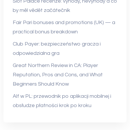
Slot Palace recenze: výhody, nevýhody a co
by měl vědět začátečník
Fair Pari bonuses and promotions (UK) — a
practical bonus breakdown
Club Payer: bezpieczeństwo gracza i
odpowiedzialna gra
Great Northern Review in CA: Player
Reputation, Pros and Cons, and What
Beginners Should Know
Alf w PL: przewodnik po aplikacji mobilnej i
obsłudze płatności krok po kroku