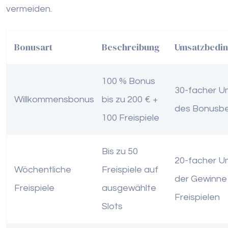
vermeiden.
Bonusart
Beschreibung
Umsatzbedi
100 % Bonus
30-facher U
Willkommensbonus
bis zu 200 € +
des Bonusb
100 Freispiele
Bis zu 50
20-facher U
Wöchentliche
Freispiele auf
der Gewinne
Freispiele
ausgewählte
Freispielen
Slots