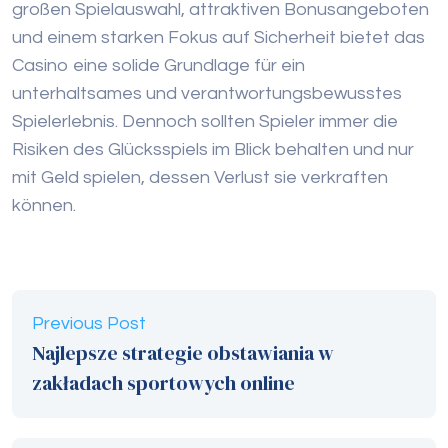
großen Spielauswahl, attraktiven Bonusangeboten
und einem starken Fokus auf Sicherheit bietet das
Casino eine solide Grundlage für ein
unterhaltsames und verantwortungsbewusstes
Spielerlebnis. Dennoch sollten Spieler immer die
Risiken des Glücksspiels im Blick behalten und nur
mit Geld spielen, dessen Verlust sie verkraften
können.
Previous Post
Najlepsze strategie obstawiania w
zakładach sportowych online