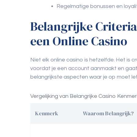
Regelmatige bonussen en loyal
Belangrijke Criteri
een Online Casino
Niet elk online casino is hetzelfde. Het is 
voordat je een account aanmaakt en gaat s
belangrijkste aspecten waar je op moet le
Vergelijking van Belangrijke Casino Kenme
Kenmerk
Waarom Belangrijk?