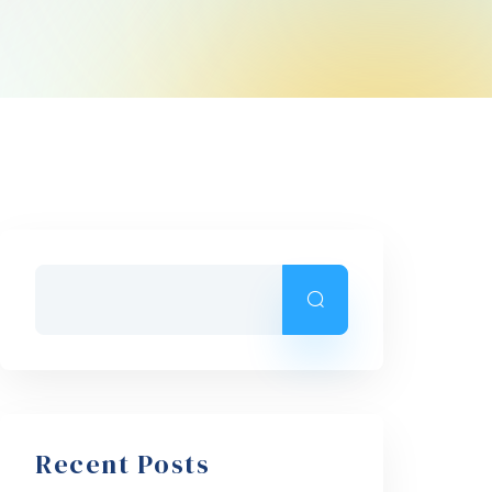
Recent Posts