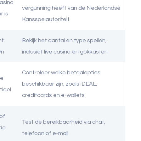
asino
vergunning heeft van de Nederlandse
r is
Kansspelautoriteit
nt
Bekijk het aantal en type spellen,
en
inclusief live casino en gokkasten
Controleer welke betaalopties
ge
beschikbaar zijn, zoals iDEAL,
tieel
creditcards en e-wallets
 of
Test de bereikbaarheid via chat,
de
telefoon of e-mail