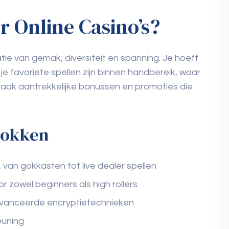
 Online Casino’s?
ie van gemak, diversiteit en spanning. Je hoeft
 je favoriete spellen zijn binnen handbereik, waar
 vaak aantrekkelijke bonussen en promoties die
Gokken
van gokkasten tot live dealer spellen
r zowel beginners als high rollers
eavanceerde encryptietechnieken
euning