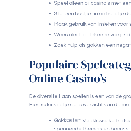
Speel alleen bij casino’s met ee
Stel een budget in en houd je 
Maak gebruik van limieten voor s
Wees alert op tekenen van pro
Zoek hulp als gokken een negatie
Populaire Spelcate
Online Casino’s
De diversiteit aan spellen is een van de g
Hieronder vind je een overzicht van de m
Gokkasten:
Van klassieke fruit
spannende thema’s en bonusro