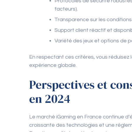
Protocoles de sécurité robustes
facteurs).
Transparence sur les conditions 
Support client réactif et disponi
Variété des jeux et options de 
En respectant ces critères, vous réduisez 
expérience globale.
Perspectives et cons
en 2024
Le marché iGaming en France continue d’é
croissante des technologies et une régle