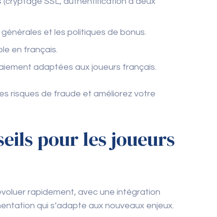
 (cryptage SSL, authentification à deux
générales et les politiques de bonus.
ble en français.
paiement adaptées aux joueurs français.
les risques de fraude et améliorez votre
eils pour les joueurs
voluer rapidement, avec une intégration
mentation qui s’adapte aux nouveaux enjeux.