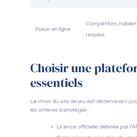
Compétition, habile
Poker en ligne
requise
Choisir une platefor
essentiels
Le choix du site de jeu est déterminant po
les critères à privilégier :
Licence officielle délivrée par l