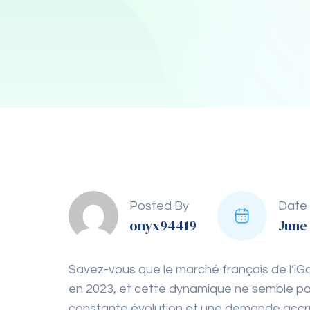
Posted By
Date
onyx94419
June 
Savez-vous que le marché français de l’iG
en 2023, et cette dynamique ne semble pas
constante évolution et une demande accrue