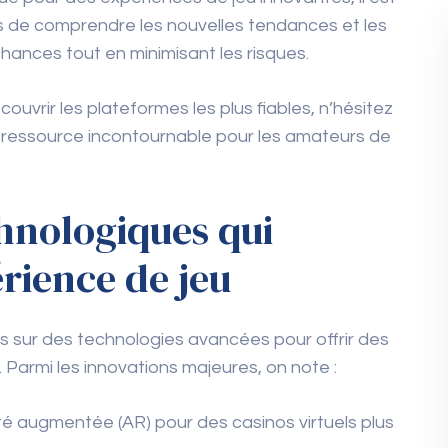
rs de comprendre les nouvelles tendances et les
chances tout en minimisant les risques.
uvrir les plateformes les plus fiables, n’hésitez
e ressource incontournable pour les amateurs de
hnologiques qui
rience de jeu
s sur des technologies avancées pour offrir des
Parmi les innovations majeures, on note :
alité augmentée (AR) pour des casinos virtuels plus