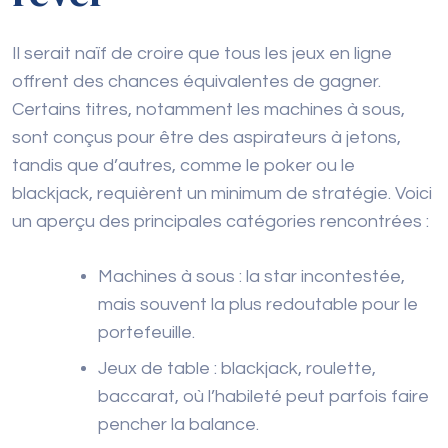
Il serait naïf de croire que tous les jeux en ligne
offrent des chances équivalentes de gagner.
Certains titres, notamment les machines à sous,
sont conçus pour être des aspirateurs à jetons,
tandis que d’autres, comme le poker ou le
blackjack, requièrent un minimum de stratégie. Voici
un aperçu des principales catégories rencontrées :
Machines à sous : la star incontestée,
mais souvent la plus redoutable pour le
portefeuille.
Jeux de table : blackjack, roulette,
baccarat, où l’habileté peut parfois faire
pencher la balance.