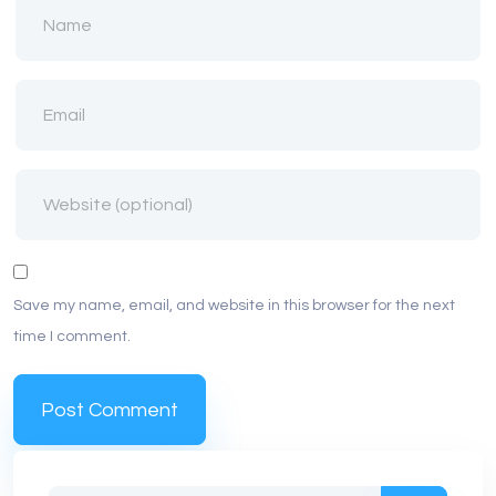
Save my name, email, and website in this browser for the next
time I comment.