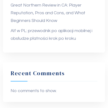
Great Northern Review in CA: Player
Reputation, Pros and Cons, and What
Beginners Should Know
Alf w PL: przewodnik po aplikacji mobilnej i
obsłudze płatności krok po kroku
Recent Comments
No comments to show.