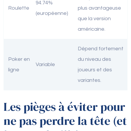
94.74%
Roulette
plus avantageuse
(européenne)
que la version
américaine.
Dépend fortement
Poker en
du niveau des
Variable
ligne
joueurs et des
variantes.
Les pièges à éviter pour
ne pas perdre la tête (et