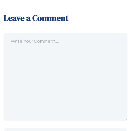
Leave a Comment