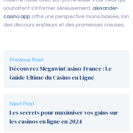
souhaitent s’informer sérieusement,
alexander-
casino.app
offre une perspective moins biaisée, loin
des discours enjôleurs et des promesses creuses.
Previous Post
Découvrez MegawinCasino-France : Le
Guide Ultime du Casino en Ligne
Next Post
Les secrets pour maximiser vos gains sur
les casinos en ligne en 2024