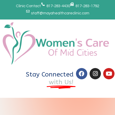
Clinic Contact
817-283-4430
817-283-1792
staff@mayahealthcareclinic.com
Stay Connected
with Us!