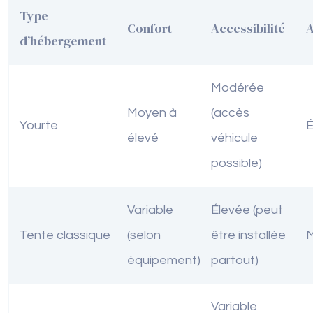
Type
Confort
Accessibilité
A
d’hébergement
Modérée
Moyen à
(accès
Yourte
É
élevé
véhicule
possible)
Variable
Élevée (peut
Tente classique
(selon
être installée
équipement)
partout)
Variable