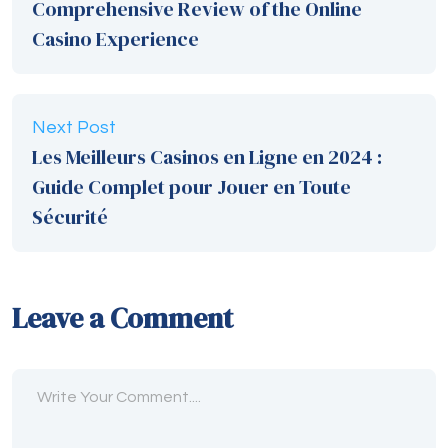
Comprehensive Review of the Online
Casino Experience
Next Post
Les Meilleurs Casinos en Ligne en 2024 :
Guide Complet pour Jouer en Toute
Sécurité
Leave a Comment