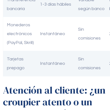
1-3 días hábiles
bancaria
según banco
Monederos
Sin
electrónicos
Instantáneo
comisiones
(PayPal, Skrill)
Tarjetas
Sin
Instantáneo
prepago
comisiones
Atención al cliente: ¿un
croupier atento o un