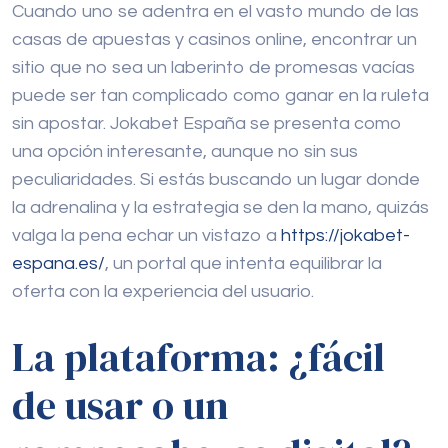
Cuando uno se adentra en el vasto mundo de las
casas de apuestas y casinos online, encontrar un
sitio que no sea un laberinto de promesas vacías
puede ser tan complicado como ganar en la ruleta
sin apostar. Jokabet España se presenta como
una opción interesante, aunque no sin sus
peculiaridades. Si estás buscando un lugar donde
la adrenalina y la estrategia se den la mano, quizás
valga la pena echar un vistazo a
https://jokabet-
espana.es/
, un portal que intenta equilibrar la
oferta con la experiencia del usuario.
La plataforma: ¿fácil
de usar o un