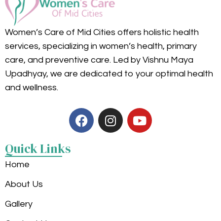
Women’s Care of Mid Cities offers holistic health
services, specializing in women’s health, primary
care, and preventive care. Led by Vishnu Maya
Upadhyay, we are dedicated to your optimal health
and wellness.
Quick Links
Home
About Us
Gallery