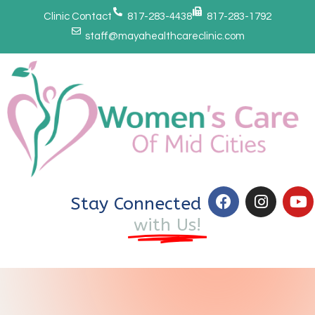
Clinic Contact
817-283-4438
817-283-1792
staff@mayahealthcareclinic.com
Stay Connected
with Us!