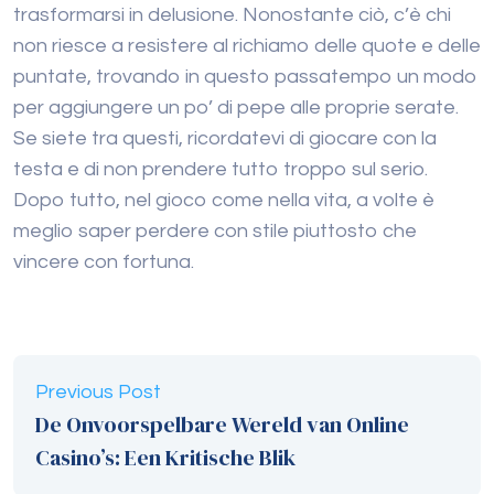
trasformarsi in delusione. Nonostante ciò, c’è chi
non riesce a resistere al richiamo delle quote e delle
puntate, trovando in questo passatempo un modo
per aggiungere un po’ di pepe alle proprie serate.
Se siete tra questi, ricordatevi di giocare con la
testa e di non prendere tutto troppo sul serio.
Dopo tutto, nel gioco come nella vita, a volte è
meglio saper perdere con stile piuttosto che
vincere con fortuna.
Previous Post
De Onvoorspelbare Wereld van Online
Casino’s: Een Kritische Blik