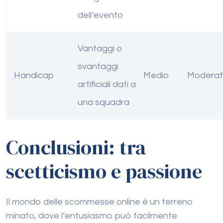
dell’evento
Vantaggi o
svantaggi
Handicap
Medio
Modera
artificiali dati a
una squadra
Conclusioni: tra
scetticismo e passione
Il mondo delle scommesse online è un terreno
minato, dove l’entusiasmo può facilmente