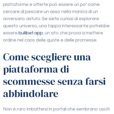
piattaforme e offerte può essere un po’ come
cercare di pescare un asso nella manica di un
avversario astuto. Se siete curiosi di esplorare
questo universo, una tappa interessante potrebbe
essere
bullibet.app
, un sito che prova a mettere
ordine nel caos delle quote e delle promesse.
Come scegliere una
piattaforma di
scommesse senza farsi
abbindolare
Non è raro imbattersi in portali che sembrano usciti