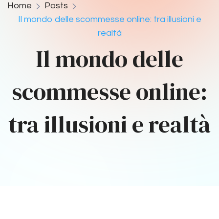
Home
Posts
Il mondo delle scommesse online: tra illusioni e
realtà
Il mondo delle
scommesse online:
tra illusioni e realtà