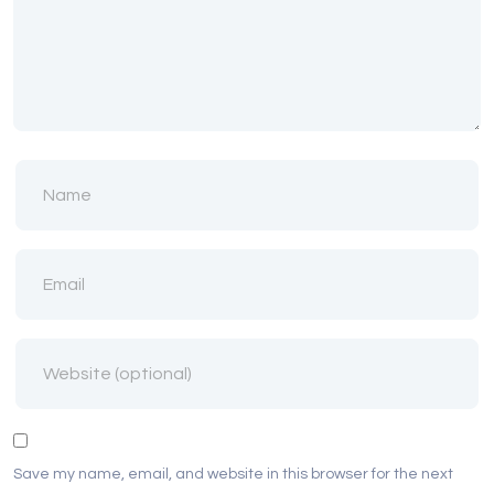
Save my name, email, and website in this browser for the next