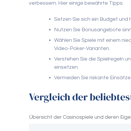
verbessern. Hier einige bewährte Tipps:
Setzen Sie sich ein Budget und ha
Nutzen Sie Bonusangebote sinnv
Wählen Sie Spiele mit einem nie
Video-Poker-Varianten.
Verstehen Sie die Spielregeln u
einsetzen.
Vermeiden Sie riskante Einsätze
Vergleich der beliebtes
Übersicht der Casinospiele und deren Eig