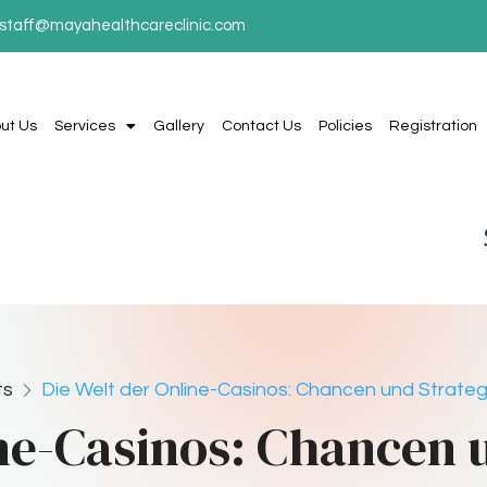
staff@mayahealthcareclinic.com
ut Us
Services
Gallery
Contact Us
Policies
Registration
ts
Die Welt der Online-Casinos: Chancen und Strategi
ne-Casinos: Chancen 