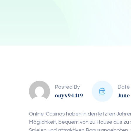
Posted By
Date
onyx94419
June 
Online-Casinos haben in den letzten Jahren
Möglichkeit, bequem von zu Hause aus zu s
Spielen und attraktiven Bonusangeboten, 