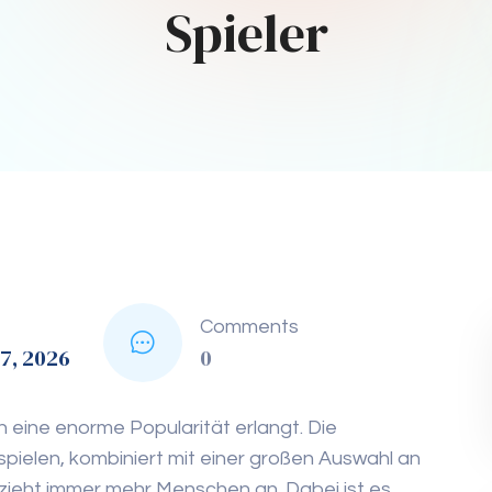
Spieler
Comments
7, 2026
0
 eine enorme Popularität erlangt. Die
pielen, kombiniert mit einer großen Auswahl an
zieht immer mehr Menschen an. Dabei ist es