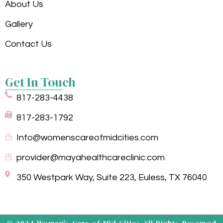
About Us
Gallery
Contact Us
Get In Touch
817-283-4438
817-283-1792
Info@womenscareofmidcities.com
provider@mayahealthcareclinic.com
350 Westpark Way, Suite 223, Euless, TX 76040