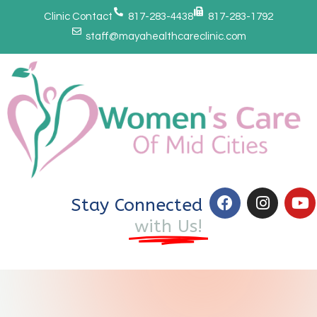
Clinic Contact
817-283-4438
817-283-1792
staff@mayahealthcareclinic.com
Stay Connected
with Us!