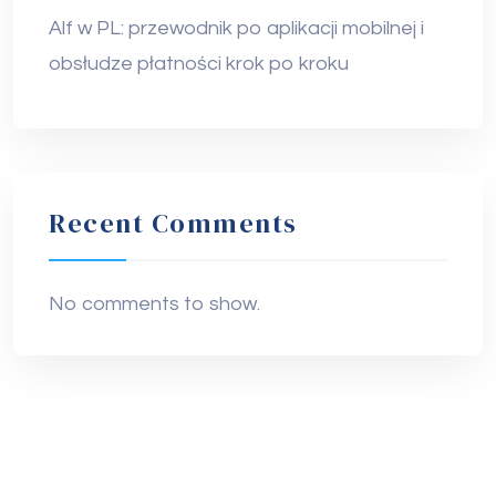
Alf w PL: przewodnik po aplikacji mobilnej i
obsłudze płatności krok po kroku
Recent Comments
No comments to show.