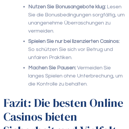
Nutzen Sie Bonusangebote klug:
Lesen
Sie die Bonusbedingungen sorgfältig, um
unangenehme Überraschungen zu
vermeiden.
Spielen Sie nur bei lizenzierten Casinos:
So schützen Sie sich vor Betrug und
unfairen Praktiken.
Machen Sie Pausen:
Vermeiden Sie
langes Spielen ohne Unterbrechung, um
die Kontrolle zu behalten.
Fazit: Die besten Online
Casinos bieten