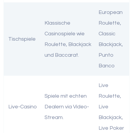
European
Klassische
Roulette,
Casinospiele wie
Classic
Tischspiele
Roulette, Blackjack
Blackjack,
und Baccarat.
Punto
Banco
Live
Spiele mit echten
Roulette,
Live-Casino
Dealern via Video-
Live
Stream.
Blackjack,
Live Poker