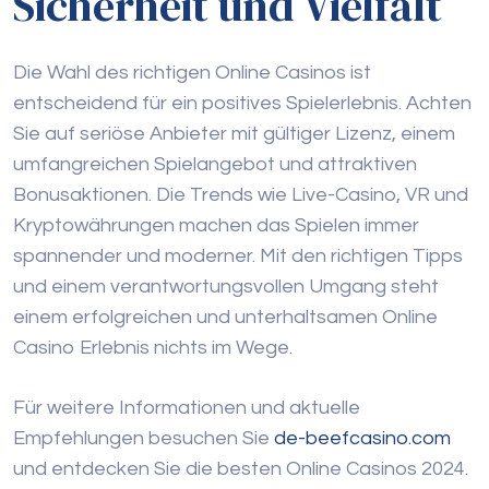
Sicherheit und Vielfalt
Die Wahl des richtigen Online Casinos ist
entscheidend für ein positives Spielerlebnis. Achten
Sie auf seriöse Anbieter mit gültiger Lizenz, einem
umfangreichen Spielangebot und attraktiven
Bonusaktionen. Die Trends wie Live-Casino, VR und
Kryptowährungen machen das Spielen immer
spannender und moderner. Mit den richtigen Tipps
und einem verantwortungsvollen Umgang steht
einem erfolgreichen und unterhaltsamen Online
Casino Erlebnis nichts im Wege.
Für weitere Informationen und aktuelle
Empfehlungen besuchen Sie
de-beefcasino.com
und entdecken Sie die besten Online Casinos 2024.