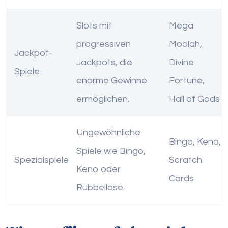
Slots mit
Mega
progressiven
Moolah,
Jackpot-
Jackpots, die
Divine
Spiele
enorme Gewinne
Fortune,
ermöglichen.
Hall of Gods
Ungewöhnliche
Bingo, Keno,
Spiele wie Bingo,
Spezialspiele
Scratch
Keno oder
Cards
Rubbellose.