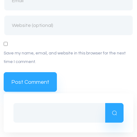
Save my name, email, and website in this browser for the next
time I comment.