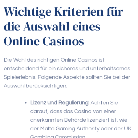
Wichtige Kriterien für
die Auswahl eines
Online Casinos
Die Wahl des richtigen Online Casinos ist
entscheidend für ein sicheres und unterhaltsames
Spielerlebnis. Folgende Aspekte sollten Sie bei der
Auswahl berücksichtigen:
Lizenz und Regulierung:
Achten Sie
darauf, dass das Casino von einer
anerkannten Behörde lizenziert ist, wie
der Malta Gaming Authority oder der UK
Gambling Commission.