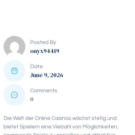
Posted By
onyx94419
Date
June 9, 2026
Comments
0
Die Welt der Online Casinos wächst stetig und
bietet Spielern eine Vielzahl von Möglichkeiten,