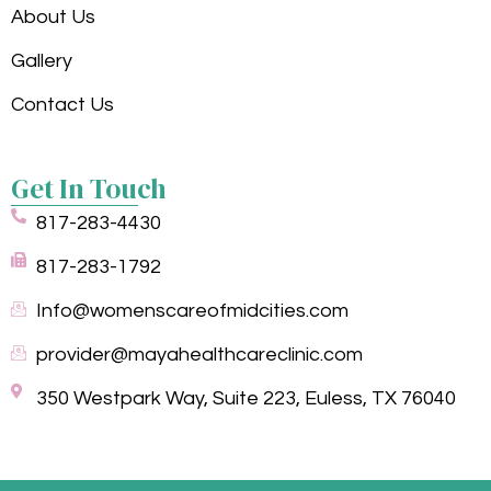
About Us
Gallery
Contact Us
Get In Touch
817-283-4430
817-283-1792
Info@womenscareofmidcities.com
provider@mayahealthcareclinic.com
350 Westpark Way, Suite 223, Euless, TX 76040