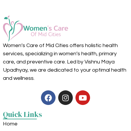
Women’s Care of Mid Cities offers holistic health
services, specializing in women’s health, primary
care, and preventive care. Led by Vishnu Maya
Upadhyay, we are dedicated to your optimal health
and wellness.
Quick Links
Home