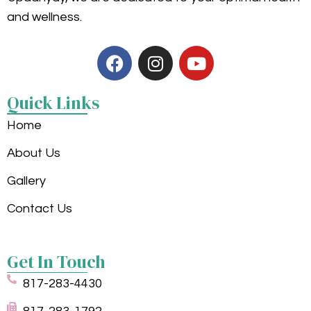
and wellness.
Quick Links
Home
About Us
Gallery
Contact Us
Get In Touch
817-283-4430