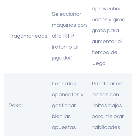
Aprovechar
Seleccionar
bonos y giros
máquinas con
gratis para
Tragamonedas
alto RTP
aumentar el
(retorno al
tiempo de
jugador)
juego
Leer a los
Practicar en
oponentes y
mesas con
Póker
gestionar
límites bajos
bien las
para mejorar
apuestas
habilidades