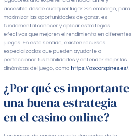
jugadores una experiencia emocionante y
accesible desde cualquier lugar. Sin embargo, para
maximizar las oportunidades de ganar, es
fundamental conocer y aplicar estrategias
efectivas que mejoren el rendimiento en diferentes
juegos. En este sentido, existen recursos
especializados que pueden ayudarte a
perfeccionar tus habilidades y entender mejor las
dinámicas del juego, como
https://oscarspines.es/
.
¿Por qué es importante
una buena estrategia
en el casino online?
Los juegos de casino no solo dependen de la