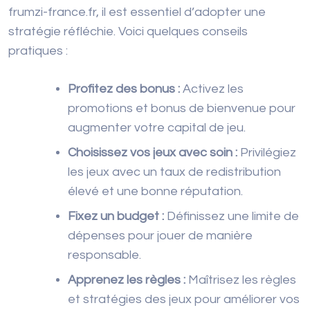
frumzi-france.fr, il est essentiel d’adopter une
stratégie réfléchie. Voici quelques conseils
pratiques :
Profitez des bonus :
Activez les
promotions et bonus de bienvenue pour
augmenter votre capital de jeu.
Choisissez vos jeux avec soin :
Privilégiez
les jeux avec un taux de redistribution
élevé et une bonne réputation.
Fixez un budget :
Définissez une limite de
dépenses pour jouer de manière
responsable.
Apprenez les règles :
Maîtrisez les règles
et stratégies des jeux pour améliorer vos