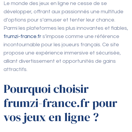
Le monde des jeux en ligne ne cesse de se
développer, offrant aux passionnés une multitude
d’options pour s’amuser et tenter leur chance.
Parmi les plateformes les plus innovantes et fiables,
frumzi-france.fr
s’impose comme une référence
incontournable pour les joueurs français. Ce site
propose une expérience immersive et sécurisée,
alliant divertissement et opportunités de gains
attractifs.
Pourquoi choisir
frumzi-france.fr pour
vos jeux en ligne ?