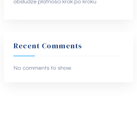
obsłudze płatności krok po kroku
Recent Comments
No comments to show.