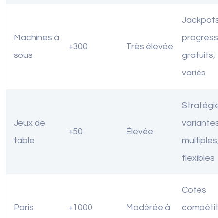
Jackpot
Machines à
progressi
+300
Très élevée
sous
gratuits
variés
Stratégie
Jeux de
variante
+50
Élevée
table
multiples
flexibles
Cotes
Paris
+1000
Modérée à
compétit