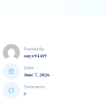
Posted By
onyx94419
Date
June 7, 2026
Comments
0