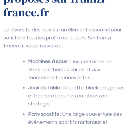
france.fr
La diversité des jeux est un élément essentiel pour
satisfaire tous les profils de joueurs. Sur frumzi-
france.fr, vous trouverez :
Machines à sous :
Des centaines de
titres aux thèmes variés et aux
fonctionnalités innovantes.
Jeux de table :
Roulette, blackjack, poker
et baccarat pour les amateurs de
stratégie.
Paris sportifs :
Une large couverture des
événements sportifs nationaux et