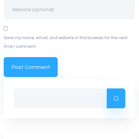
Save my name, email, and website in this browser for the next
time I comment.