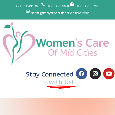
Clinic Contact
817-283-4430
817-283-1792
staff@mayahealthcareclinic.com
Stay Connected
with Us!