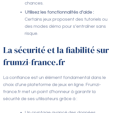
chances.
Utilisez les fonctionnalités d’aide :
Certains jeux proposent des tutoriels ou
des modes démo pour s’entraîner sans
risque.
La sécurité et la fiabilité sur
frumzi-france.fr
La confiance est un élément fondamental dans le
choix d’une plateforme de jeux en ligne. Frumzi-
france.fr met un point d’honneur à garantir la
sécurité de ses utilisateurs grâce à :
Un cryptage avancé des données