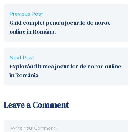
Previous Post
Ghid complet pentru jocurile de noroc
online în România
Next Post
Explorând lumea jocurilor de noroc online
în România
Leave a Comment