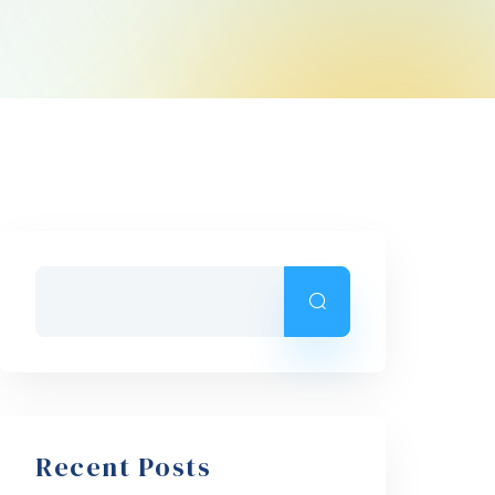
Recent Posts