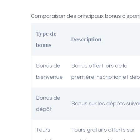
Comparaison des principaux bonus dispon
Type de
Description
bonus
Bonus de
Bonus offert lors de la
bienvenue
première inscription et dé
Bonus de
Bonus sur les dépôts suiva
dépôt
Tours
Tours gratuits offerts sur