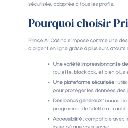
sécurisée, adaptée à tous les profils.
Pourquoi choisir Pri
Prince Ali Casino s’impose comme une dest
d’argent en ligne grâce à plusieurs atouts 
Une variété impressionnante de 
roulette, blackjack, et bien plus
Une plateforme sécurisée :
util
pour protéger les données des j
Des bonus généreux :
bonus de 
programme de fidélité attractif.
Accessibilité :
compatible avec l
jouer où que vous soyez.