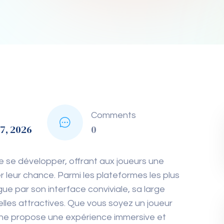
Comments
7, 2026
0
 se développer, offrant aux joueurs une
r leur chance. Parmi les plateformes les plus
gue par son interface conviviale, sa large
elles attractives. Que vous soyez un joueur
gne propose une expérience immersive et