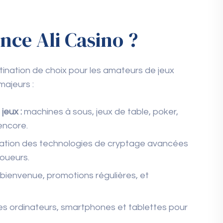
nce Ali Casino ?
ination de choix pour les amateurs de jeux
majeurs :
jeux :
machines à sous, jeux de table, poker,
 encore.
isation des technologies de cryptage avancées
oueurs.
bienvenue, promotions régulières, et
es ordinateurs, smartphones et tablettes pour