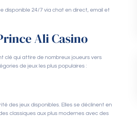
 disponible 24/7 via chat en direct, email et
Prince Ali Casino
nt clé qui attire de nombreux joueurs vers
égories de jeux les plus populaires :
té des jeux disponibles. Elles se déclinent en
t des classiques aux plus modernes avec des