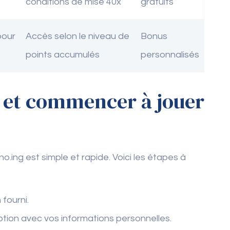
conditions de mise 40x
gratuits
pour
Accès selon le niveau de
Bonus
points accumulés
personnalisés
 et commencer à jouer
no.ing est simple et rapide. Voici les étapes à
 fourni.
iption avec vos informations personnelles.