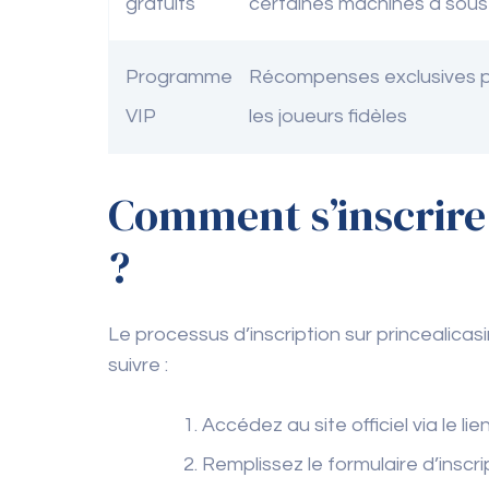
gratuits
certaines machines à sous
Programme
Récompenses exclusives 
VIP
les joueurs fidèles
Comment s’inscrire
?
Le processus d’inscription sur princealicasi
suivre :
Accédez au site officiel via le lien
Remplissez le formulaire d’inscr