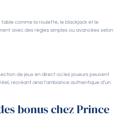
 table comme la roulette, le blackjack et le
ement avec des règles simples ou avancées selon
ection de jeux en direct où les joueurs peuvent
réel, recréant ainsi l’ambiance authentique d’un
des bonus chez Prince