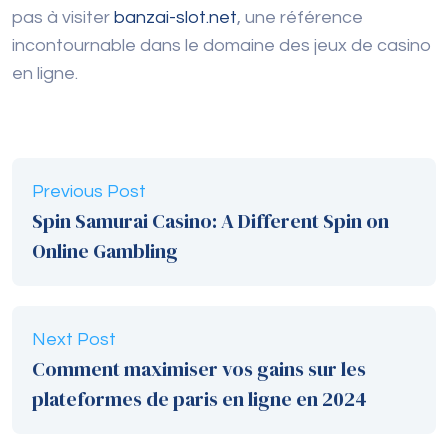
pas à visiter
banzai-slot.net
, une référence
incontournable dans le domaine des jeux de casino
en ligne.
Previous Post
Spin Samurai Casino: A Different Spin on
Online Gambling
Next Post
Comment maximiser vos gains sur les
plateformes de paris en ligne en 2024