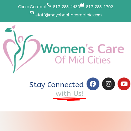
Clinic Contact
817-283-4430
817-283-1792
staff@mayahealthcareclinic.com
Stay Connected
with Us!