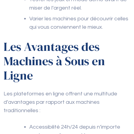
miser de l’argent réel.
Varier les machines pour découvrir celles
qui vous conviennent le mieux.
Les Avantages des
Machines à Sous en
Ligne
Les plateformes en ligne offrent une multitude
d’avantages par rapport aux machines
traditionnelles :
Accessibilité 24h/24 depuis n’importe