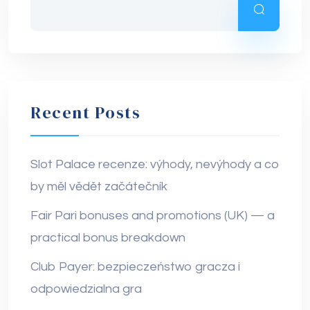
Recent Posts
Slot Palace recenze: výhody, nevýhody a co
by měl vědět začátečník
Fair Pari bonuses and promotions (UK) — a
practical bonus breakdown
Club Payer: bezpieczeństwo gracza i
odpowiedzialna gra