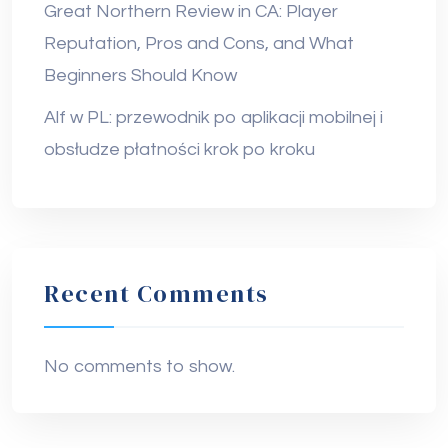
Great Northern Review in CA: Player
Reputation, Pros and Cons, and What
Beginners Should Know
Alf w PL: przewodnik po aplikacji mobilnej i
obsłudze płatności krok po kroku
Recent Comments
No comments to show.