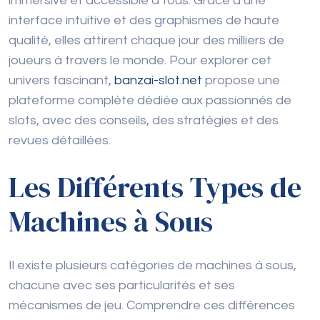
immersive et accessible à tous. Grâce à une
interface intuitive et des graphismes de haute
qualité, elles attirent chaque jour des milliers de
joueurs à travers le monde. Pour explorer cet
univers fascinant,
banzai-slot.net
propose une
plateforme complète dédiée aux passionnés de
slots, avec des conseils, des stratégies et des
revues détaillées.
Les Différents Types de
Machines à Sous
Il existe plusieurs catégories de machines à sous,
chacune avec ses particularités et ses
mécanismes de jeu. Comprendre ces différences