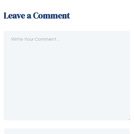
Leave a Comment