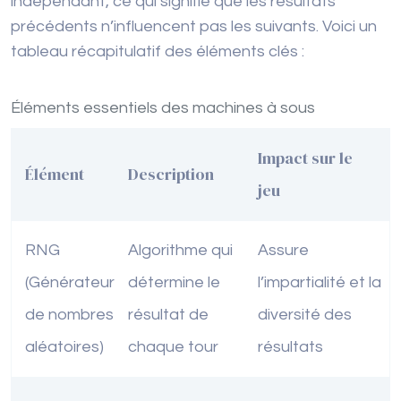
indépendant, ce qui signifie que les résultats
précédents n’influencent pas les suivants. Voici un
tableau récapitulatif des éléments clés :
Éléments essentiels des machines à sous
Impact sur le
Élément
Description
jeu
RNG
Algorithme qui
Assure
(Générateur
détermine le
l’impartialité et la
de nombres
résultat de
diversité des
aléatoires)
chaque tour
résultats