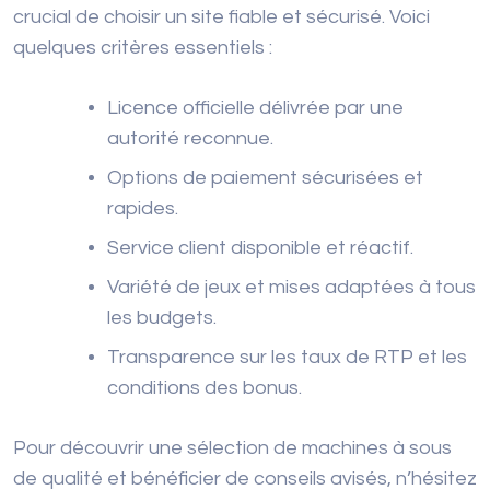
crucial de choisir un site fiable et sécurisé. Voici
quelques critères essentiels :
Licence officielle délivrée par une
autorité reconnue.
Options de paiement sécurisées et
rapides.
Service client disponible et réactif.
Variété de jeux et mises adaptées à tous
les budgets.
Transparence sur les taux de RTP et les
conditions des bonus.
Pour découvrir une sélection de machines à sous
de qualité et bénéficier de conseils avisés, n’hésitez