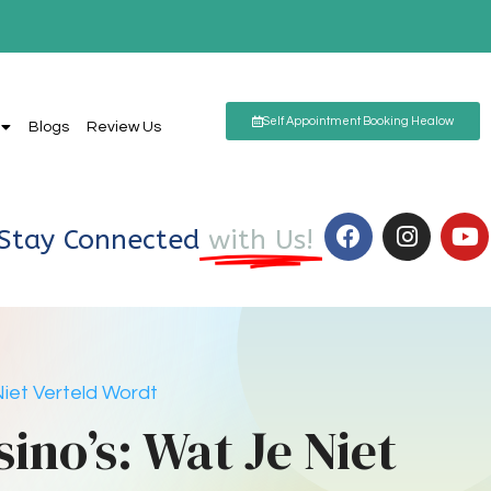
Self Appointment Booking Healow
Blogs
Review Us
Stay Connected
with Us!
iet Verteld Wordt
no’s: Wat Je Niet