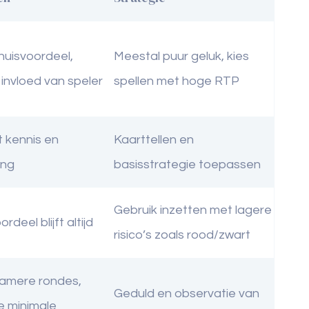
uisvoordeel,
Meestal puur geluk, kies
 invloed van speler
spellen met hoge RTP
t kennis en
Kaarttellen en
ing
basisstrategie toepassen
Gebruik inzetten met lagere
rdeel blijft altijd
risico’s zoals rood/zwart
amere rondes,
Geduld en observatie van
e minimale