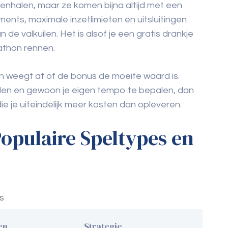
nnenhalen, maar ze komen bijna altijd met een
ents, maximale inzetlimieten en uitsluitingen
 de valkuilen. Het is alsof je een gratis drankje
athon rennen.
n weegt af of de bonus de moeite waard is.
len en gewoon je eigen tempo te bepalen, dan
die je uiteindelijk meer kosten dan opleveren.
opulaire Speltypes en
’s
en
Strategie