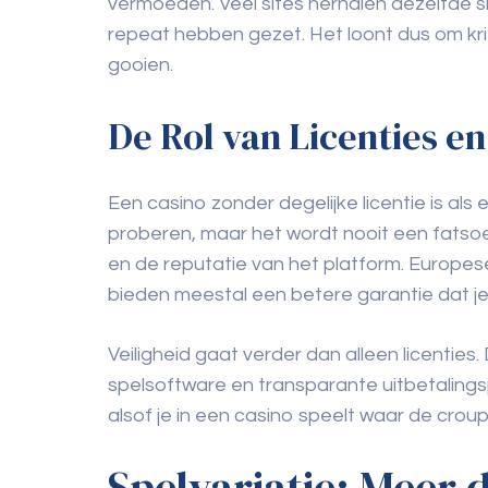
vermoeden. Veel sites herhalen dezelfde slo
repeat hebben gezet. Het loont dus om kriti
gooien.
De Rol van Licenties en
Een casino zonder degelijke licentie is als
proberen, maar het wordt nooit een fatsoenl
en de reputatie van het platform. Europese
bieden meestal een betere garantie dat je 
Veiligheid gaat verder dan alleen licenties.
spelsoftware en transparante uitbetaling
alsof je in een casino speelt waar de crou
Spelvariatie: Meer 