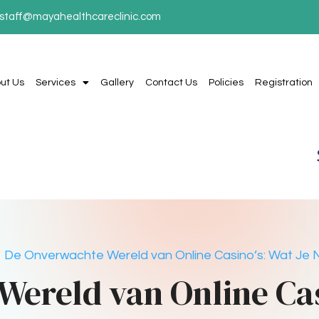
staff@mayahealthcareclinic.com
ut Us
Services
Gallery
Contact Us
Policies
Registration
De Onverwachte Wereld van Online Casino’s: Wat Je N
ereld van Online Casi