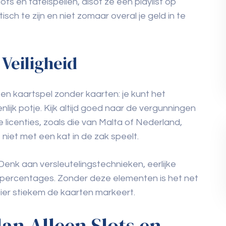
ts en tafelspellen, alsof ze een playlist op
sch te zijn en niet zomaar overal je geld in te
 Veiligheid
 een kaartspel zonder kaarten: je kunt het
ijk potje. Kijk altijd goed naar de vergunningen
 licenties, zoals die van Malta of Nederland,
niet met een kat in de zak speelt.
 Denk aan versleutelingstechnieken, eerlijke
spercentages. Zonder deze elementen is het net
pier stiekem de kaarten markeert.
dan Alleen Slots en