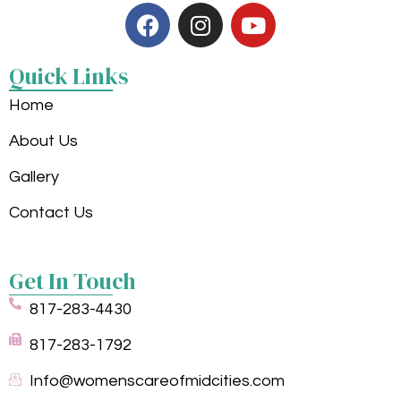
Quick Links
Home
About Us
Gallery
Contact Us
Get In Touch
817-283-4430
817-283-1792
Info@womenscareofmidcities.com