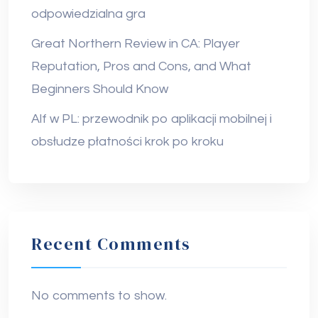
odpowiedzialna gra
Great Northern Review in CA: Player
Reputation, Pros and Cons, and What
Beginners Should Know
Alf w PL: przewodnik po aplikacji mobilnej i
obsłudze płatności krok po kroku
Recent Comments
No comments to show.