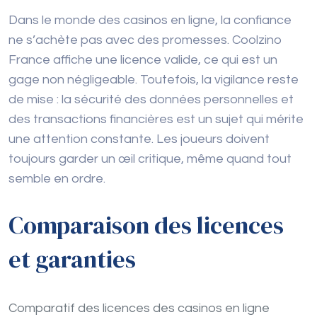
Dans le monde des casinos en ligne, la confiance
ne s’achète pas avec des promesses. Coolzino
France affiche une licence valide, ce qui est un
gage non négligeable. Toutefois, la vigilance reste
de mise : la sécurité des données personnelles et
des transactions financières est un sujet qui mérite
une attention constante. Les joueurs doivent
toujours garder un œil critique, même quand tout
semble en ordre.
Comparaison des licences
et garanties
Comparatif des licences des casinos en ligne