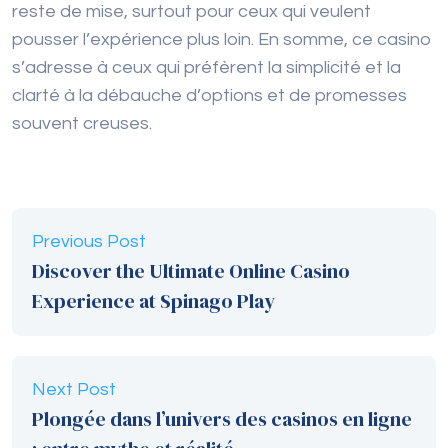
reste de mise, surtout pour ceux qui veulent
pousser l’expérience plus loin. En somme, ce casino
s’adresse à ceux qui préfèrent la simplicité et la
clarté à la débauche d’options et de promesses
souvent creuses.
Previous Post
Discover the Ultimate Online Casino
Experience at Spinago Play
Next Post
Plongée dans l’univers des casinos en ligne