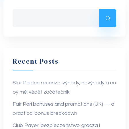
Recent Posts
Slot Palace recenze: výhody, nevýhody a co
by měl vědět začátečník
Fair Pari bonuses and promotions (UK) — a
practical bonus breakdown
Club Payer: bezpieczeństwo gracza i