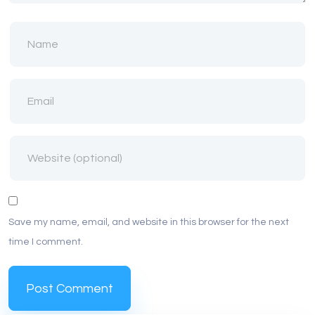
Save my name, email, and website in this browser for the next
time I comment.