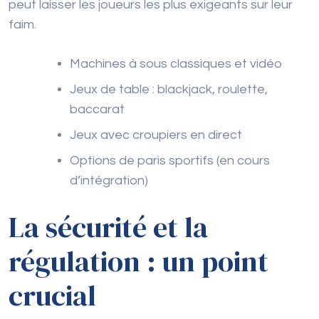
peut laisser les joueurs les plus exigeants sur leur
faim.
Machines à sous classiques et vidéo
Jeux de table : blackjack, roulette,
baccarat
Jeux avec croupiers en direct
Options de paris sportifs (en cours
d’intégration)
La sécurité et la
régulation : un point
crucial