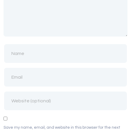
Save my name, email, and website in this browser for the next