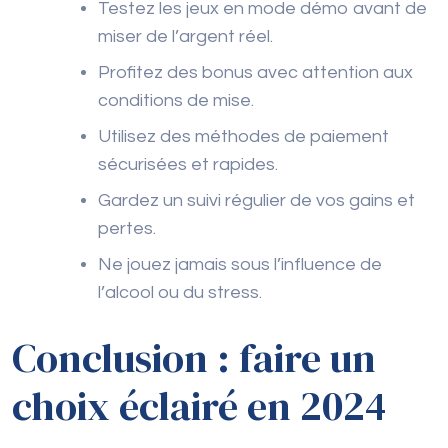
Testez les jeux en mode démo avant de
miser de l’argent réel.
Profitez des bonus avec attention aux
conditions de mise.
Utilisez des méthodes de paiement
sécurisées et rapides.
Gardez un suivi régulier de vos gains et
pertes.
Ne jouez jamais sous l’influence de
l’alcool ou du stress.
Conclusion : faire un
choix éclairé en 2024