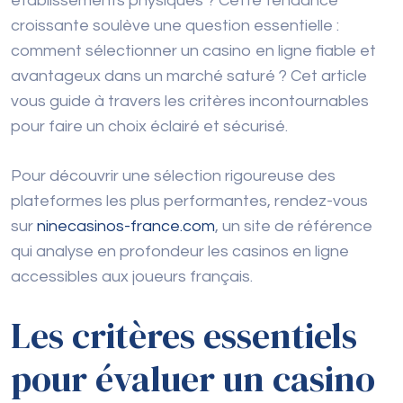
établissements physiques ? Cette tendance
croissante soulève une question essentielle :
comment sélectionner un casino en ligne fiable et
avantageux dans un marché saturé ? Cet article
vous guide à travers les critères incontournables
pour faire un choix éclairé et sécurisé.
Pour découvrir une sélection rigoureuse des
plateformes les plus performantes, rendez-vous
sur
ninecasinos-france.com
, un site de référence
qui analyse en profondeur les casinos en ligne
accessibles aux joueurs français.
Les critères essentiels
pour évaluer un casino