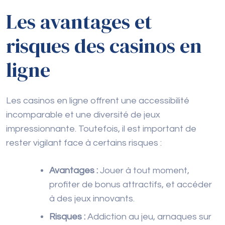
Les avantages et
risques des casinos en
ligne
Les casinos en ligne offrent une accessibilité
incomparable et une diversité de jeux
impressionnante. Toutefois, il est important de
rester vigilant face à certains risques :
Avantages :
Jouer à tout moment,
profiter de bonus attractifs, et accéder
à des jeux innovants.
Risques :
Addiction au jeu, arnaques sur