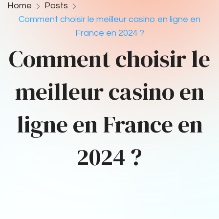
Home
Posts
Comment choisir le meilleur casino en ligne en
France en 2024 ?
Comment choisir le
meilleur casino en
ligne en France en
2024 ?