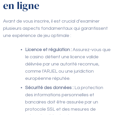
en ligne
Avant de vous inscrire, il est crucial d’examiner
plusieurs aspects fondamentaux qui garantissent
une expérience de jeu optimale :
Licence et régulation :
Assurez-vous que
le casino détient une licence valide
délivrée par une autorité reconnue,
comme l’ARJEL ou une juridiction
européenne réputée.
Sécurité des données :
La protection
des informations personnelles et
bancaires doit être assurée par un
protocole SSL et des mesures de