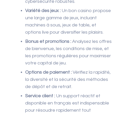
cybersécurité robustes.
Variété des jeux :
Un bon casino propose
une large gamme de jeux, incluant
machines à sous, jeux de table, et
options live pour diversifier les plaisirs.
Bonus et promotions :
Analysez les offres
de bienvenue, les conditions de mise, et
les promotions régulières pour maximiser
votre capital de jeu.
Options de paiement :
Vérifiez la rapidité,
la diversité et la sécurité des méthodes
de dépôt et de retrait.
Service client :
Un support réactif et
disponible en français est indispensable
pour résoudre rapidement tout