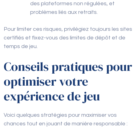
des plateformes non régulées, et
problèmes liés aux retraits.
Pour limiter ces risques, privilégiez toujours les sites
certifiés et fixez-vous des limites de dépôt et de
temps de jeu.
Conseils pratiques pour
optimiser votre
expérience de jeu
Voici quelques stratégies pour maximiser vos
chances tout en jouant de manière responsable :