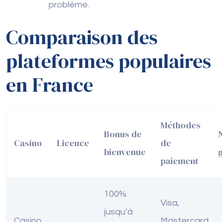
problème.
Comparaison des
plateformes populaires
en France
Méthodes
Bonus de
Casino
Licence
de
bienvenue
paiement
100%
Visa,
jusqu’à
Casino
Mastercard,