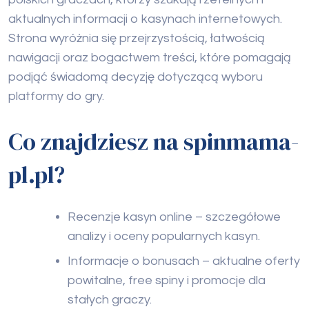
aktualnych informacji o kasynach internetowych.
Strona wyróżnia się przejrzystością, łatwością
nawigacji oraz bogactwem treści, które pomagają
podjąć świadomą decyzję dotyczącą wyboru
platformy do gry.
Co znajdziesz na spinmama-
pl.pl?
Recenzje kasyn online – szczegółowe
analizy i oceny popularnych kasyn.
Informacje o bonusach – aktualne oferty
powitalne, free spiny i promocje dla
stałych graczy.