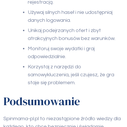
rejestracją.
Używaj silnych haseł i nie udostępniaj
danych logowania.
Unikaj podejrzanych ofert i zbyt
atrakcyjnych bonusów bez warunków.
Monitoruj swoje wydatki i graj
odpowiedzialnie.
Korzystaj z narzędzi do
samowykluczenia, jeśli czujesz, że gra
staje się problemem.
Podsumowanie
Spinmama-pl.pl to niezastąpione źródło wiedzy dla
każdego, kto chce bezpiecznie i świadomie