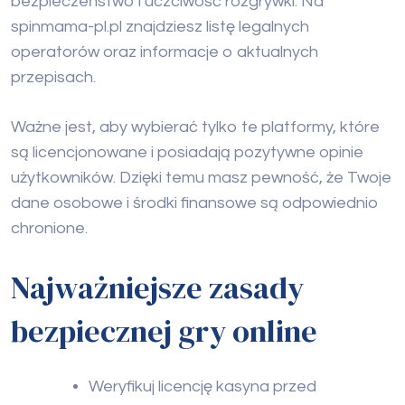
bezpieczeństwo i uczciwość rozgrywki. Na
spinmama-pl.pl znajdziesz listę legalnych
operatorów oraz informacje o aktualnych
przepisach.
Ważne jest, aby wybierać tylko te platformy, które
są licencjonowane i posiadają pozytywne opinie
użytkowników. Dzięki temu masz pewność, że Twoje
dane osobowe i środki finansowe są odpowiednio
chronione.
Najważniejsze zasady
bezpiecznej gry online
Weryfikuj licencję kasyna przed