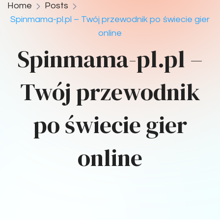
Home
Posts
Spinmama-pl.pl – Twój przewodnik po świecie gier
online
Spinmama-pl.pl –
Twój przewodnik
po świecie gier
online