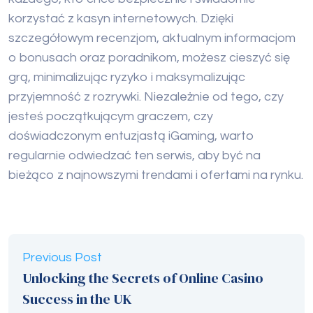
korzystać z kasyn internetowych. Dzięki
szczegółowym recenzjom, aktualnym informacjom
o bonusach oraz poradnikom, możesz cieszyć się
grą, minimalizując ryzyko i maksymalizując
przyjemność z rozrywki. Niezależnie od tego, czy
jesteś początkującym graczem, czy
doświadczonym entuzjastą iGaming, warto
regularnie odwiedzać ten serwis, aby być na
bieżąco z najnowszymi trendami i ofertami na rynku.
Previous Post
Unlocking the Secrets of Online Casino
Success in the UK