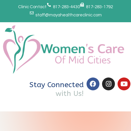
Clinic Contact
817-283-4430
817-283-1792
staff@mayahealthcareclinic.com
Stay Connected
with Us!